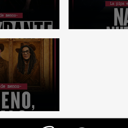
EspeluzDante~
NASA, Nutella 
y El Feo~