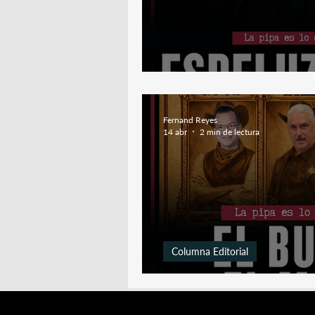
DecepcioDante y 
Fernand Reyes
14 abr
2 min de lectura
Columna Editorial
El Bueno, El Malo 