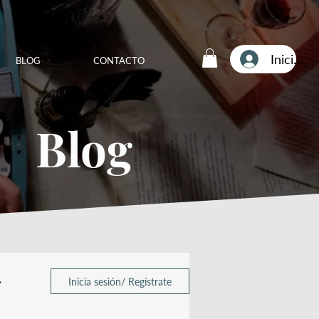
Iniciar s
BLOG
CONTACTO
Blog
~
Inicia sesión/ Regístrate