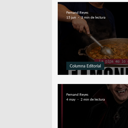
Fernand Reyes
15 jun
3 min de lectura
Columna Editorial
El Mondongo de B
Fernand Reyes
4 may
2 min de lectura