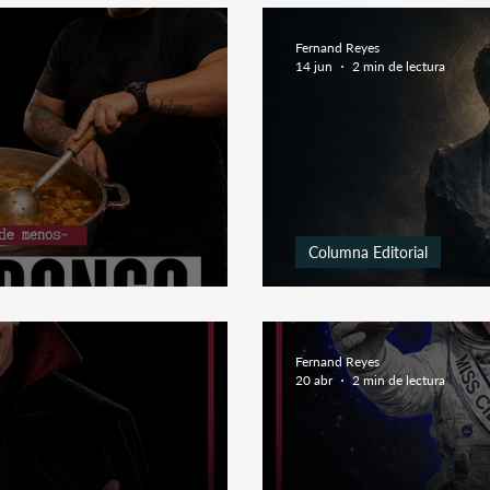
Fernand Reyes
14 jun
2 min de lectura
Columna Editorial
ryan~
Cómo Fabricar 
Fernand Reyes
20 abr
2 min de lectura